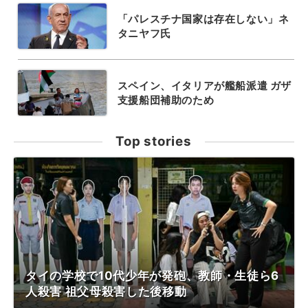
「パレスチナ国家は存在しない」ネ
タニヤフ氏
スペイン、イタリアが艦船派遣 ガザ
支援船団補助のため
Top stories
タイの学校で10代少年が発砲、教師・生徒ら6
人殺害 祖父母殺害した後移動