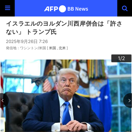
イスラエルのヨルダン川西岸併合は「許さ
ない」 トランプ氏
2025年9月26日 7:26
発信地：ワシントン/米国 [
米国
北米
]
2
1
/2
/2