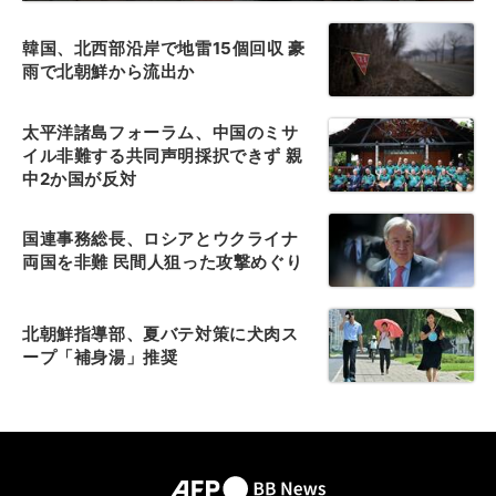
韓国、北西部沿岸で地雷15個回収 豪
雨で北朝鮮から流出か
太平洋諸島フォーラム、中国のミサ
イル非難する共同声明採択できず 親
中2か国が反対
国連事務総長、ロシアとウクライナ
両国を非難 民間人狙った攻撃めぐり
北朝鮮指導部、夏バテ対策に犬肉ス
ープ「補身湯」推奨