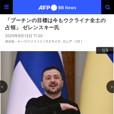
「プーチンの目標は今もウクライナ全土の
占領」 ゼレンスキー氏
2025年9月13日 11:20
発信地：キーウ/ウクライナ [
ウクライナ
ロシア・CIS
]
3
2
1
/3
/3
/3