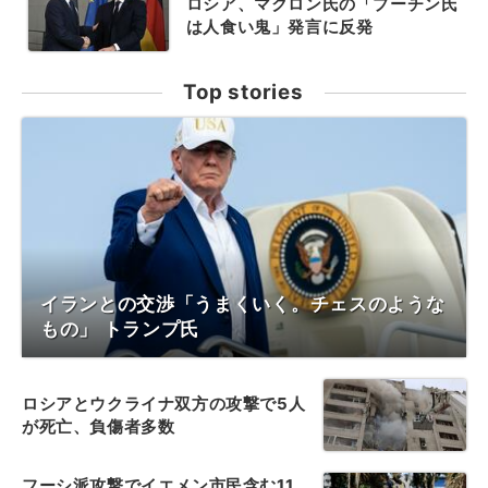
ロシア、マクロン氏の「プーチン氏
は人食い鬼」発言に反発
Top stories
イランとの交渉「うまくいく。チェスのような
もの」 トランプ氏
ロシアとウクライナ双方の攻撃で5人
が死亡、負傷者多数
フーシ派攻撃でイエメン市民含む11