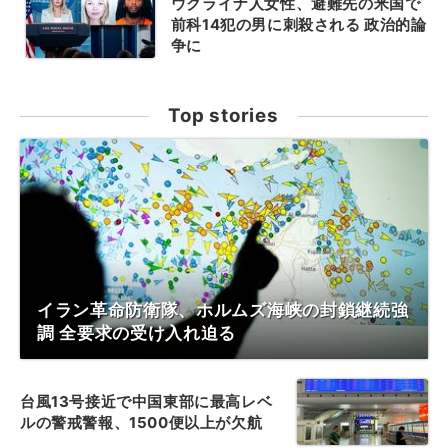
ウクライナ人女性、避難先の米国で
前科14犯の男に刺殺される 政治的論
争に
Top stories
イラン革命防衛隊、ホルムズ海峡の封鎖継続強
調 全要求の受け入れ迫る
台風13号接近で中国東部に最高レベ
ルの警戒警報、1500便以上が欠航