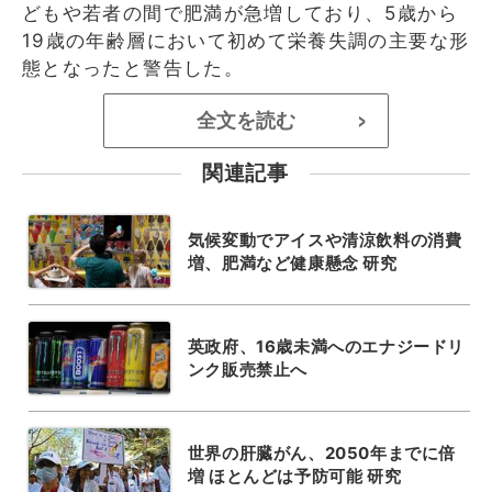
どもや若者の間で肥満が急増しており、5歳から
19歳の年齢層において初めて栄養失調の主要な形
態となったと警告した。
全文を読む
>
関連記事
気候変動でアイスや清涼飲料の消費
増、肥満など健康懸念 研究
英政府、16歳未満へのエナジードリ
ンク販売禁止へ
世界の肝臓がん、2050年までに倍
増 ほとんどは予防可能 研究