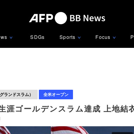
ews
SDGs
Sports
Focus
P
∨
∨
∨
グランドスラム）
全米オープン
生涯ゴールデンスラム達成 上地結
]