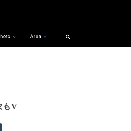
hoto
Area
∨
∨
衣もV