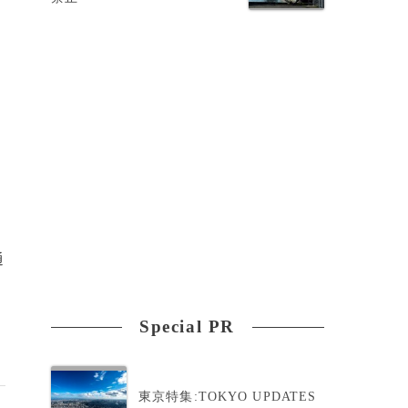
通
Special PR
東京特集:TOKYO UPDATES