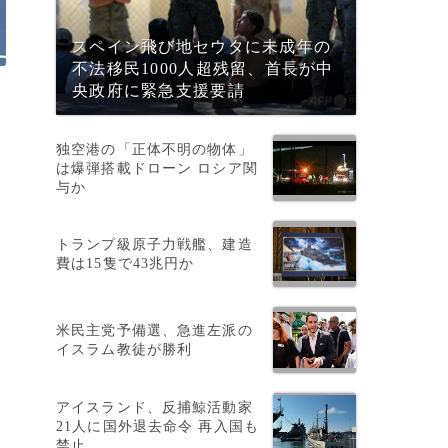
スペイン飛び地セウタに未成年の
不法移民1000人超残留、首長が中
央政府に緊急支援要請
独空港の「正体不明の物体」
は爆弾搭載ドローン ロシア関
与か
トランプ級原子力戦艦、建造
費は15隻で43兆円か
米民主党予備選、急進左派の
イスラム教徒が勝利
アイスランド、反捕鯨活動家
21人に国外退去命令 再入国も
禁止