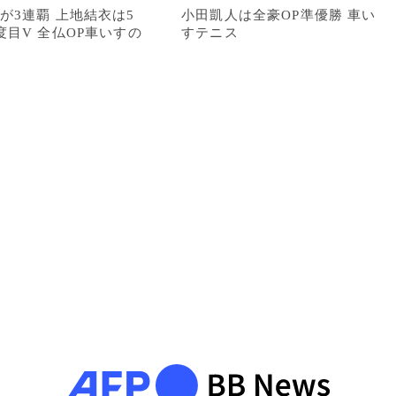
が3連覇 上地結衣は5
小田凱人は全豪OP準優勝 車い
度目V 全仏OP車いすの
すテニス