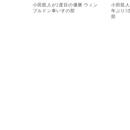
小田凱人が2度目の優勝 ウィン
小田凱人
ブルドン車いすの部
年ぶり5
部