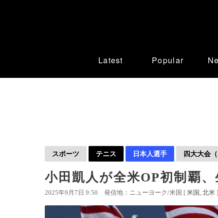
Latest
Popular
N
スポーツ
テニス
日本人選手
四大大会（
小田凱人が全米OP初制覇、
2025年9月7日 9:50
発信地：ニューヨーク/米国 [
米国
北米