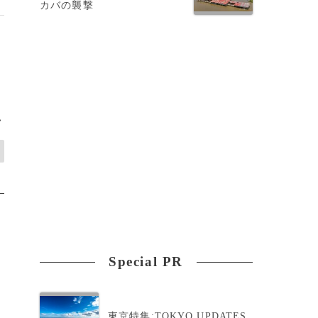
カバの襲撃
>
Special PR
東京特集:TOKYO UPDATES