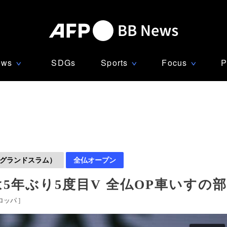
ews
SDGs
Sports
Focus
P
∨
∨
∨
グランドスラム）
全仏オープン
5年ぶり5度目V 全仏OP車いすの
ロッパ
]