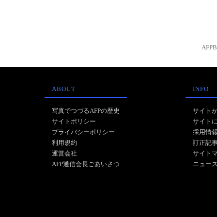
AFP
ABOUT
INFO
写真でつづるAFPの歴史
サイト
サイトポリシー
サイト
プライバシーポリシー
採用情
利用規約
訂正記
運営会社
サイト
AFP通信会長ごあいさつ
ニュー