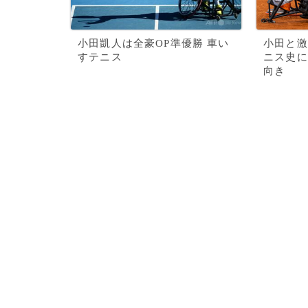
小田凱人は全豪OP準優勝 車い
小田と激
すテニス
ニス史に
向き