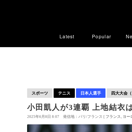
Latest
Popular
N
スポーツ
テニス
日本人選手
四大大会（
小田凱人が3連覇 上地結衣は
2025年6月8日 8:07
発信地：パリ/フランス [
フランス
ヨー