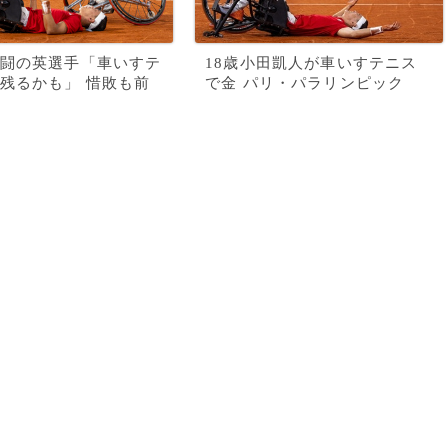
闘の英選手「車いすテ
18歳小田凱人が車いすテニス
残るかも」 惜敗も前
で金 パリ・パラリンピック