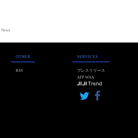
News
OTHER
SERVICES
RSS
プレスリリース
AFP WAA