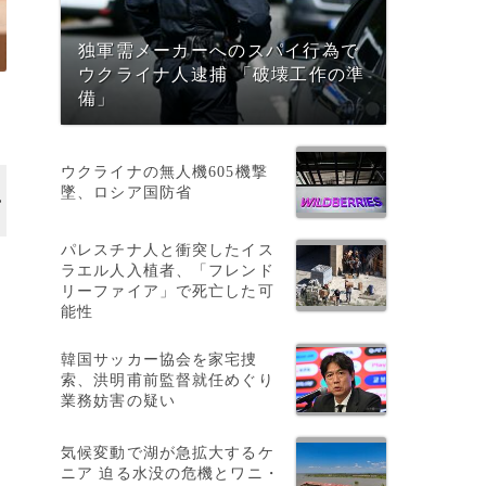
独軍需メーカーへのスパイ行為で
ウクライナ人逮捕 「破壊工作の準
備」
ウクライナの無人機605機撃
墜、ロシア国防省
パレスチナ人と衝突したイス
ラエル人入植者、「フレンド
リーファイア」で死亡した可
能性
韓国サッカー協会を家宅捜
索、洪明甫前監督就任めぐり
業務妨害の疑い
気候変動で湖が急拡大するケ
ニア 迫る水没の危機とワニ・