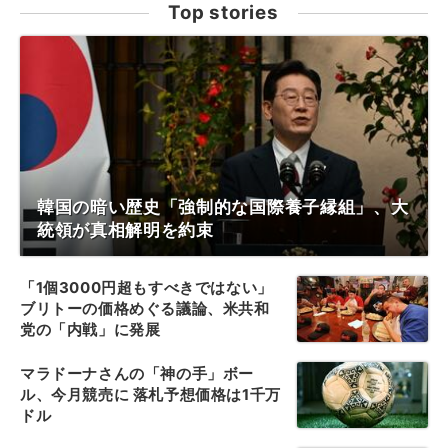
Top stories
韓国の暗い歴史「強制的な国際養子縁組」、大
統領が真相解明を約束
「1個3000円超もすべきではない」
ブリトーの価格めぐる議論、米共和
党の「内戦」に発展
マラドーナさんの「神の手」ボー
ル、今月競売に 落札予想価格は1千万
ドル