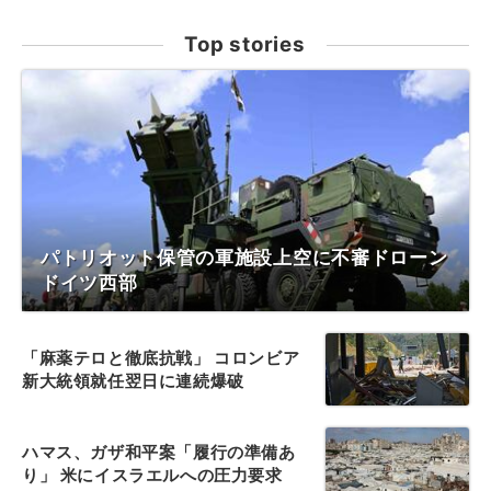
Top stories
パトリオット保管の軍施設上空に不審ドローン
ドイツ西部
「麻薬テロと徹底抗戦」 コロンビア
新大統領就任翌日に連続爆破
ハマス、ガザ和平案「履行の準備あ
り」 米にイスラエルへの圧力要求