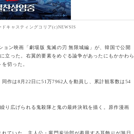
キャスティングコリア(c)NEWSIS
ニメーション映画「劇場版 鬼滅の刃 無限城編」が、韓国で公開
位に立った。右翼的要素をめぐる論争があったにもかかわ
トを切った。
作は8月22日に51万7962人を動員し、累計観客数は54
で繰り広げられる鬼殺隊と鬼の最終決戦を描く。原作漫画
まれていた。主人公・竈門炭治郎が着用する耳飾りが旭日