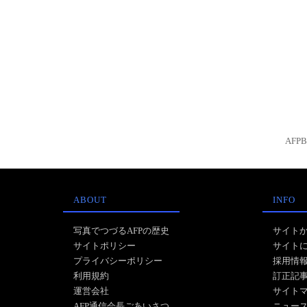
AFP
ABOUT
INFO
写真でつづるAFPの歴史
サイト
サイトポリシー
サイト
プライバシーポリシー
採用情
利用規約
訂正記
運営会社
サイト
AFP通信会長ごあいさつ
ニュー