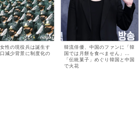
女性の現役兵は誕生す
韓流俳優、中国のファンに「韓
口減少背景に制度化の
国では月餅を食べません」…
「伝統菓子」めぐり韓国と中国
で火花