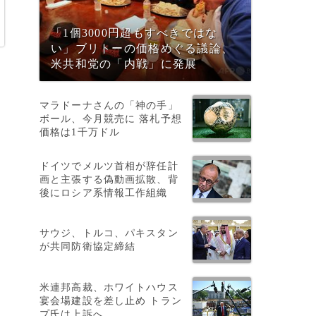
「1個3000円超もすべきではな
い」ブリトーの価格めぐる議論、
米共和党の「内戦」に発展
マラドーナさんの「神の手」
ボール、今月競売に 落札予想
ら
価格は1千万ドル
ドイツでメルツ首相が辞任計
画と主張する偽動画拡散、背
後にロシア系情報工作組織
サウジ、トルコ、パキスタン
が共同防衛協定締結
米連邦高裁、ホワイトハウス
宴会場建設を差し止め トラン
プ氏は上訴へ