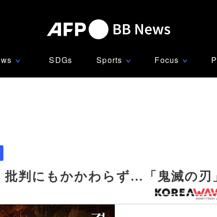
ews
SDGs
Sports
Focus
P
∨
∨
∨
」批判にもかかわらず…「鬼滅の刃