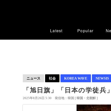
Latest
Popular
N
ニュース
社会
KOREA WAVE
NEWSIS
「旭日旗」「日本の学徒兵
2025年8月26日 5:30
発信地：韓国 [
韓国・北朝鮮
]