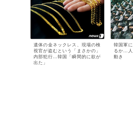
遺体の金ネックレス、現場の検
韓国軍に
視官が盗むという「まさかの」
るか…人
内部犯行…韓国「瞬間的に欲が
動き
出た」