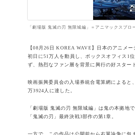
「劇場版 鬼滅の刃 無限城編」＝アニマックスブロード
【08月26日 KOREA WAVE】日本のア
初日に51万人を動員し、ボックスオフィス1
ず、熱烈なファン層を背景に興行の好スター
映画振興委員会の入場券統合電算網によると、同
万3924人に達した。
「劇場版 鬼滅の刃 無限城編」は鬼の本拠地
「鬼滅の刃」最終決戦3部作の第1章。
一方で、この作品は公開前から右翼論争に包