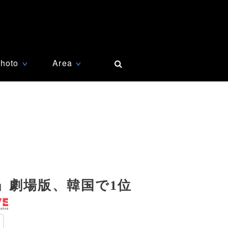
hoto
Area
∨
∨
」劇場版、韓国で1位