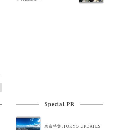
>
Special PR
東京特集:TOKYO UPDATES