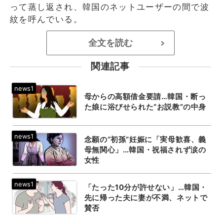
って蒸し返され、韓国のネットユーザーの間で波
紋を呼んでいる。
全文を読む
>
関連記事
母からの高額借金要請…韓国・断っ
た娘に浴びせられた“お説教”の中身
念願の“初孫”妊娠に「実母歓喜、義
母無関心」…韓国・祝福されず涙の
女性
「たった10分が許せない」…韓国・
先に帰った夫に妻が不満、ネットで
賛否