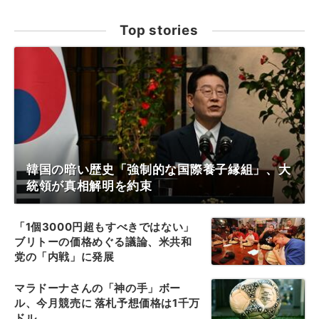
Top stories
韓国の暗い歴史「強制的な国際養子縁組」、大
統領が真相解明を約束
「1個3000円超もすべきではない」
ブリトーの価格めぐる議論、米共和
党の「内戦」に発展
マラドーナさんの「神の手」ボー
ル、今月競売に 落札予想価格は1千万
ドル