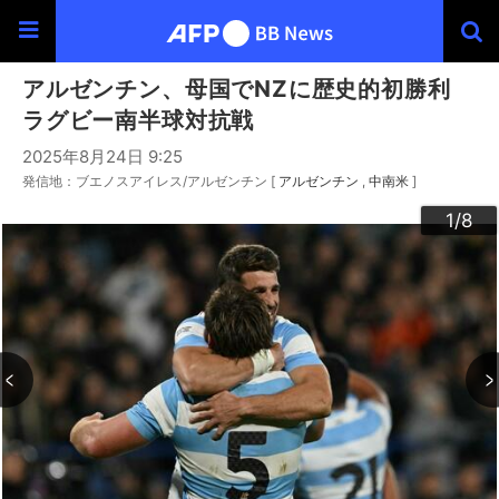
アルゼンチン、母国でNZに歴史的初勝利
ラグビー南半球対抗戦
2025年8月24日 9:25
発信地：ブエノスアイレス/アルゼンチン [
アルゼンチン
中南米
]
3
4
6
2
5
7
8
1
/8
/8
/8
/8
/8
/8
/8
/8