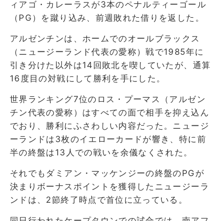
ィアゴ・カレーラスが3本のペナルティーゴール
（PG）を蹴り込み、前週敗れた借りを返した。
アルゼンチンは、ホームでのオールブラックス
（ニュージーランド代表の愛称）戦で1985年に
引き分けた以外は14回敗北を喫していたが、通算
16度目の対戦にして勝利を手にした。
世界ランキング7位のロス・プーマス（アルゼン
チン代表の愛称）はすべての面で相手を抑え込ん
でおり、勝利にふさわしい内容だった。ニュージ
ーランドは3枚のイエローカードが響き、特に前
半の終盤は13人での戦いを余儀なくされた。
それでもダミアン・マッケンジーの終盤のPGが
決まりボーナスポイントを獲得したニュージーラ
ンドは、2節終了時点で首位に立っている。
同日行われたケープタウンでの試合では、南アフ