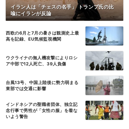
イラン人は「チェスの名手」 トランプ氏の比
喩にイランが反論
西欧の6月と7月の暑さは観測史上最
高を記録、EU気候監視機関
ウクライナの無人機攻撃によりロシ
ア中部で12人死亡、39人負傷
台風13号、中国上陸後に勢力弱まる
東部では交通に影響
インドネシアの聖職者団体、独立記
念行事で男性が「女性の服」を着な
いよう警告