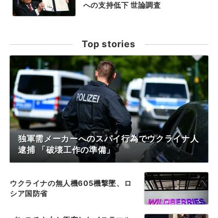
への支持低下 世論調査
Top stories
独軍需メーカーへのスパイ行為でウクライナ人
逮捕 「破壊工作の準備」
ウクライナの無人機605機撃墜、ロ
シア国防省