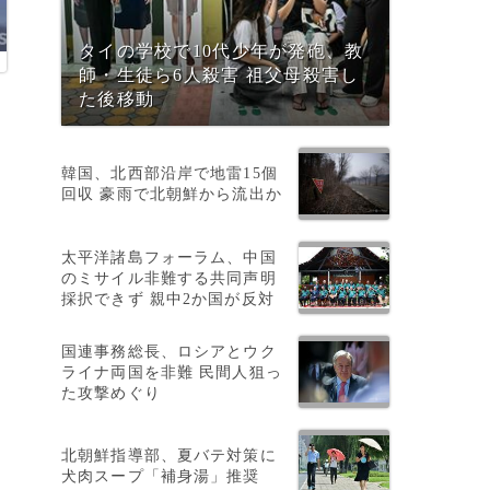
タイの学校で10代少年が発砲、教
師・生徒ら6人殺害 祖父母殺害し
た後移動
韓国、北西部沿岸で地雷15個
回収 豪雨で北朝鮮から流出か
太平洋諸島フォーラム、中国
のミサイル非難する共同声明
採択できず 親中2か国が反対
国連事務総長、ロシアとウク
ライナ両国を非難 民間人狙っ
た攻撃めぐり
北朝鮮指導部、夏バテ対策に
犬肉スープ「補身湯」推奨