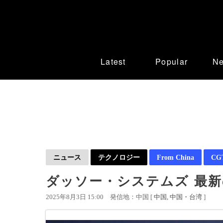
Latest
Popular
N
ニュース
テクノロジー
From China
CGT
ダッソー・システムズ 最
2025年8月3日 15:00
発信地：中国 [
中国
中国・台湾
]