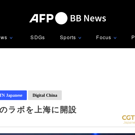
ews
SDGs
Sports
Focus
P
∨
∨
∨
N Japanese
Digital China
新のラボを上海に開設