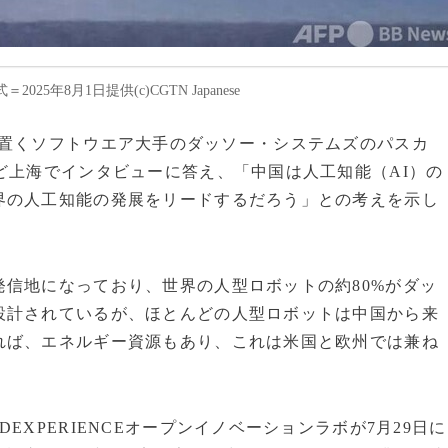
8月1日提供(c)CGTN Japanese
に本部を置くソフトウエア大手のダッソー・システムズのパスカ
ど上海でインタビューに答え、「中国は人工知能（AI）の
界の人工知能の発展をリードするだろう」との考えを示し
信地になっており、世界の人型ロボットの約80%がダッ
設計されているが、ほとんどの人型ロボットは中国から来
れば、エネルギー資源もあり、これは米国と欧州では兼ね
XPERIENCEオープンイノベーションラボが7月29日に