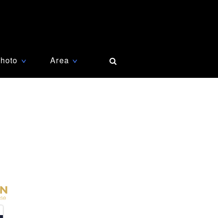
hoto
Area
∨
∨