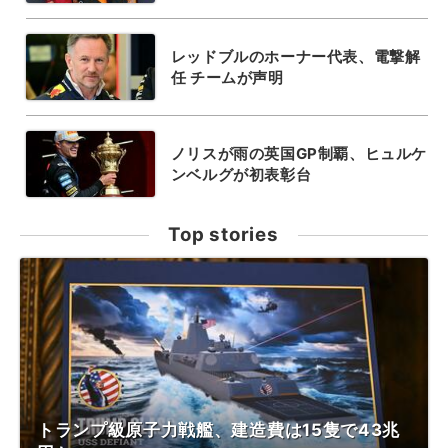
レッドブルのホーナー代表、電撃解
任 チームが声明
ノリスが雨の英国GP制覇、ヒュルケ
ンベルグが初表彰台
Top stories
トランプ級原子力戦艦、建造費は15隻で43兆