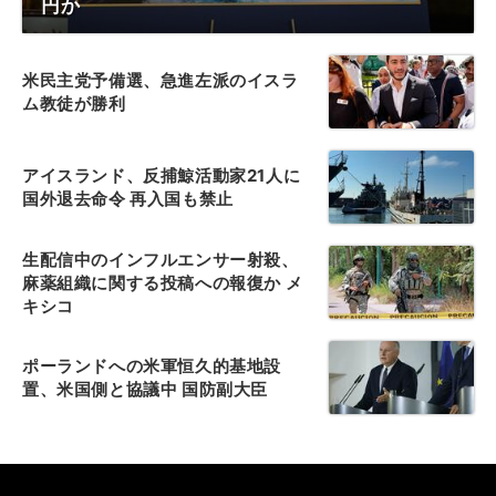
円か
米民主党予備選、急進左派のイスラ
ム教徒が勝利
アイスランド、反捕鯨活動家21人に
国外退去命令 再入国も禁止
生配信中のインフルエンサー射殺、
麻薬組織に関する投稿への報復か メ
キシコ
ポーランドへの米軍恒久的基地設
置、米国側と協議中 国防副大臣