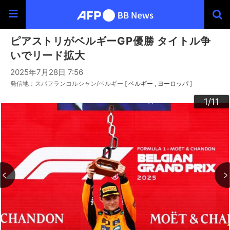
ピアストリがベルギーGP優勝 タイトル争
いでリード拡大
2025年7月28日 7:56
発信地：スパフランコルシャン/ベルギー [
ベルギー
ヨーロッパ
]
10
11
3
4
6
9
2
5
7
8
1
/11
/11
/11
/11
/11
/11
/11
/11
/11
/11
/11