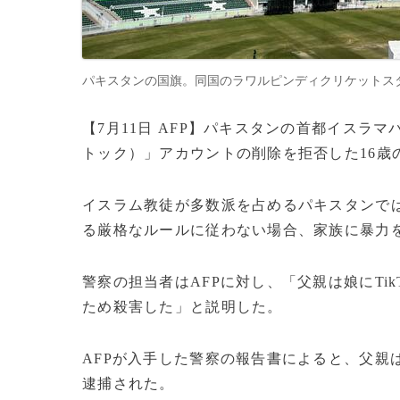
パキスタンの国旗。同国のラワルピンディクリケットスタジアムで（
【7月11日 AFP】パキスタンの首都イスラマ
トック）」アカウントの削除を拒否した16歳
イスラム教徒が多数派を占めるパキスタンで
る厳格なルールに従わない場合、家族に暴力
警察の担当者はAFPに対し、「父親は娘にTi
ため殺害した」と説明した。
AFPが入手した警察の報告書によると、父親
逮捕された。