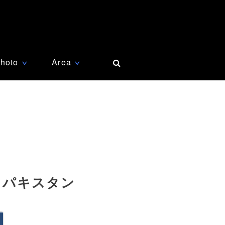
hoto
Area
∨
∨
 パキスタン