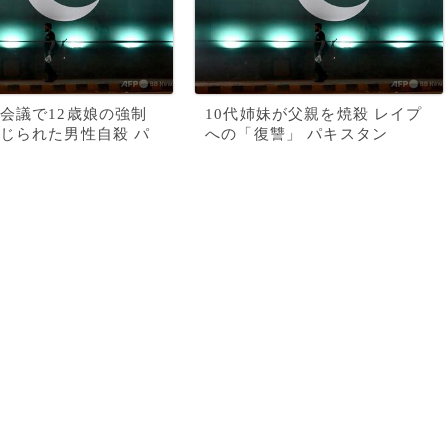
会議で12歳娘の強制
10代姉妹が父親を焼殺 レイプ
じられた男性自殺 パ
への「復讐」 パキスタン