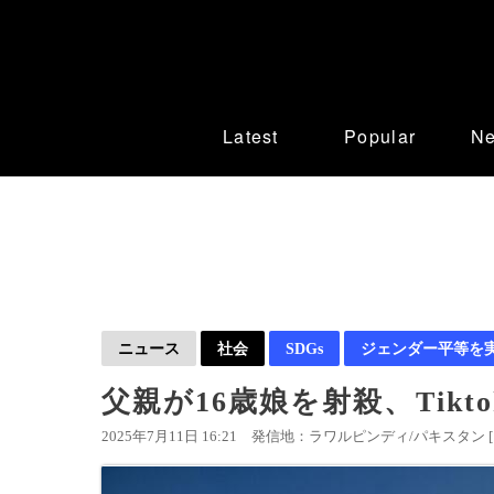
Latest
Popular
N
ニュース
社会
SDGs
ジェンダー平等を
父親が16歳娘を射殺、Tik
2025年7月11日 16:21
発信地：ラワルピンディ/パキスタン 