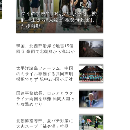
タイの学校で10代少年が発砲、教
師・生徒ら6人殺害 祖父母殺害し
た後移動
韓国、北西部沿岸で地雷15個
回収 豪雨で北朝鮮から流出か
太平洋諸島フォーラム、中国
のミサイル非難する共同声明
採択できず 親中2か国が反対
国連事務総長、ロシアとウク
ライナ両国を非難 民間人狙っ
た攻撃めぐり
北朝鮮指導部、夏バテ対策に
犬肉スープ「補身湯」推奨