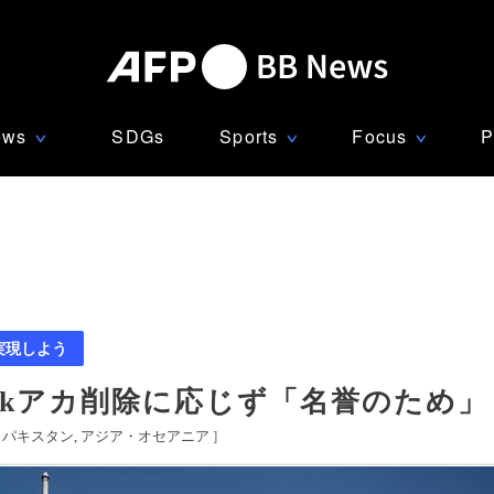
ews
SDGs
Sports
Focus
P
∨
∨
∨
実現しよう
tokアカ削除に応じず「名誉のため」
[
パキスタン
アジア・オセアニア
]