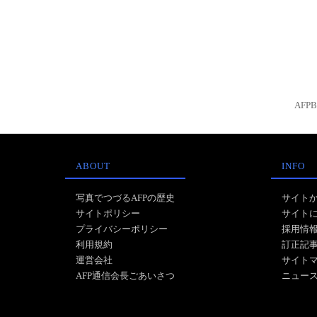
AFP
ABOUT
INFO
写真でつづるAFPの歴史
サイト
サイトポリシー
サイト
プライバシーポリシー
採用情
利用規約
訂正記
運営会社
サイト
AFP通信会長ごあいさつ
ニュー