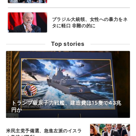
ブラジル大統領、女性への暴力をネ
タに軽口 非難の的に
Top stories
トランプ級原子力戦艦、建造費は15隻で43兆
円か
米民主党予備選、急進左派のイスラ