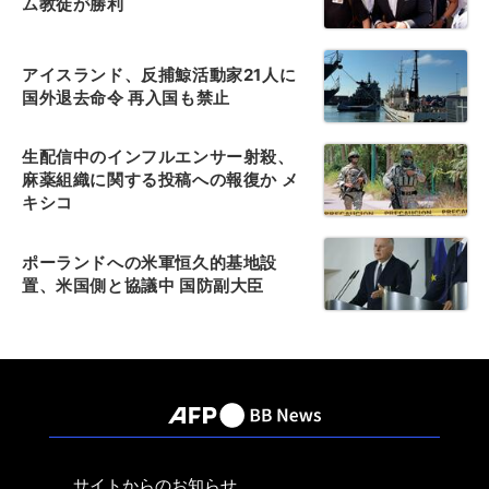
ム教徒が勝利
アイスランド、反捕鯨活動家21人に
国外退去命令 再入国も禁止
生配信中のインフルエンサー射殺、
麻薬組織に関する投稿への報復か メ
キシコ
ポーランドへの米軍恒久的基地設
置、米国側と協議中 国防副大臣
サイトからのお知らせ