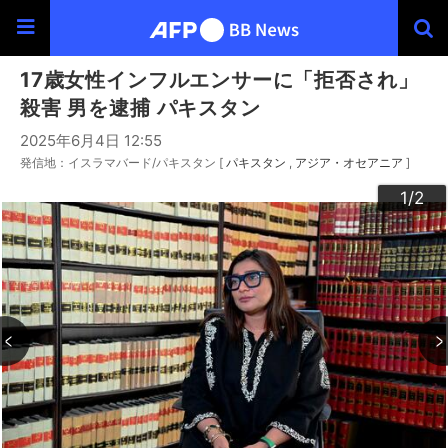
17歳女性インフルエンサーに「拒否され」
殺害 男を逮捕 パキスタン
2025年6月4日 12:55
発信地：イスラマバード/パキスタン [
パキスタン
アジア・オセアニア
]
2
1
/2
/2