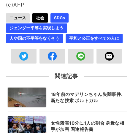
(c)AFP
ニュース
社会
SDGs
ジェンダー平等を実現しよう
人や国の不平等をなくそう
平和と公正をすべての人に
関連記事
18年前のマデリンちゃん失踪事件、
新たな捜索 ポルトガル
女性殺害10分に1人の割合 身近な相
手が加害 国連報告書