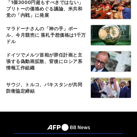
「1個3000円超もすべきではない」
ブリトーの価格めぐる議論、米共和
党の「内戦」に発展
マラドーナさんの「神の手」ボー
ル、今月競売に 落札予想価格は1千万
ドル
ドイツでメルツ首相が辞任計画と主
張する偽動画拡散、背後にロシア系
情報工作組織
サウジ、トルコ、パキスタンが共同
防衛協定締結