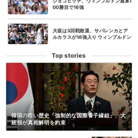
ジョコビッチ、ウィンブルドン通算1
00勝目で16強
大坂は3回戦敗退、サバレンカとア
ルカラスが16強入り ウィンブルドン
Top stories
韓国の暗い歴史「強制的な国際養子縁組」、大
統領が真相解明を約束