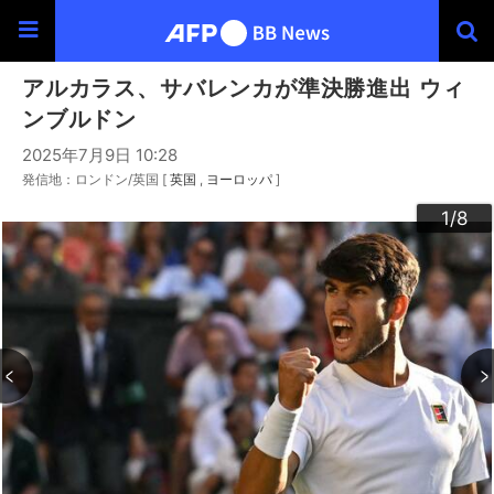
アルカラス、サバレンカが準決勝進出 ウィ
ンブルドン
2025年7月9日 10:28
発信地：ロンドン/英国 [
英国
ヨーロッパ
]
3
4
6
2
5
7
8
1
/8
/8
/8
/8
/8
/8
/8
/8