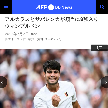
アルカラスとサバレンカが順当に8強入り
ウィンブルドン
2025年7月7日 9:22
発信地：ロンドン/英国 [
英国
ヨーロッパ
]
3
4
6
2
5
7
1
/7
/7
/7
/7
/7
/7
/7