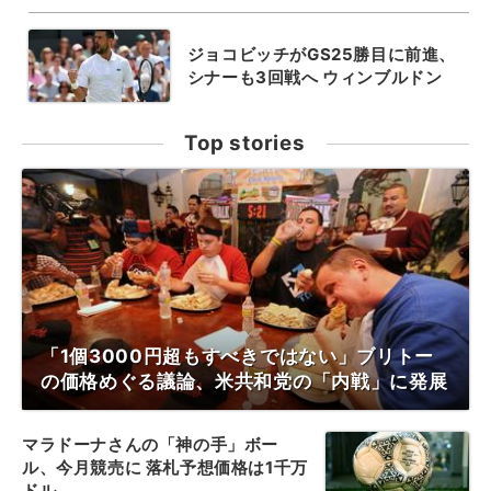
ジョコビッチがGS25勝目に前進、
シナーも3回戦へ ウィンブルドン
Top stories
「1個3000円超もすべきではない」ブリトー
の価格めぐる議論、米共和党の「内戦」に発展
マラドーナさんの「神の手」ボー
ル、今月競売に 落札予想価格は1千万
ドル