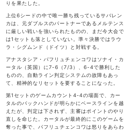
りを果たした。
上位6シードの中で唯一勝ち残っているサバレン
カは、元ダブルスのパートナーであるメルテンス
に厳しい戦いを強いられたものの、まだ今大会で
は1セットも落としていない。準々決勝ではラウ
ラ・シグムンド（ドイツ）と対戦する。
アナスタシア・パフリュチェンコワはソナイ・カ
ータル（英国）に7-6（7/3）、6-4で勝利した
ものの、自動ライン判定システムの故障もあっ
て、精神的なリセットを要することになった。
第1セットのゲームカウント4-4の場面で、カー
タルのバックハンドが明らかにベースラインを越
えたが、判定は下されず、主審はポイントのやり
直しを命じた。カータルが最終的にこのゲームを
奪った事で、パフリュチェンコワは怒りをあらわ