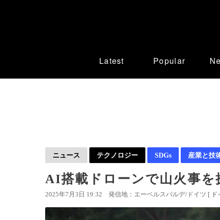
Latest
Popular
N
ニュース
テクノロジー
SDGs
産業と技
AI搭載ドローンで山火事を
2025年7月3日 19:32
発信地：エーベルスバルデ/ドイツ [
ド