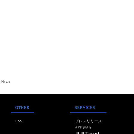
News
OTHER
SERVICES
RSS
プレスリリース
AFP WAA