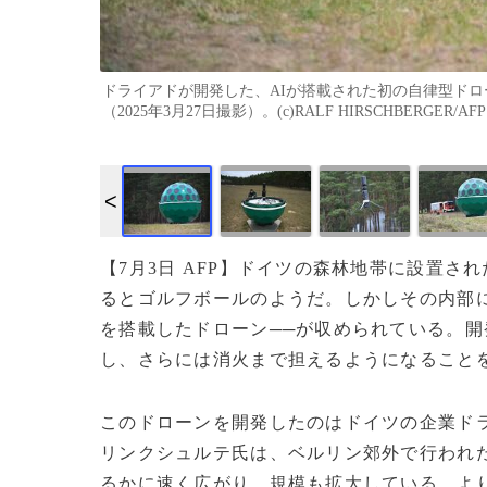
ドライアドが開発した、AIが搭載された初の自律型ド
（2025年3月27日撮影）。(c)RALF HIRSCHBERGER/AFP
【7月3日 AFP】ドイツの森林地帯に設置
るとゴルフボールのようだ。しかしその内部に
を搭載したドローン──が収められている。
し、さらには消火まで担えるようになること
このドローンを開発したのはドイツの企業ド
リンクシュルテ氏は、ベルリン郊外で行われ
るかに速く広がり、規模も拡大している。よ