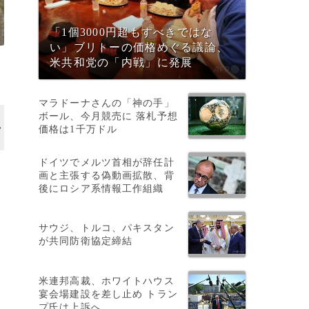
「1個3000円超もすべきではな
い」ブリトーの価格めぐる議論、
米共和党の「内戦」に発展
マラドーナさんの「神の手」
ボール、今月競売に 落札予想
価格は1千万ドル
ドイツでメルツ首相が辞任計
画と主張する偽動画拡散、背
後にロシア系情報工作組織
）
サウジ、トルコ、パキスタン
が共同防衛協定締結
米連邦高裁、ホワイトハウス
宴会場建設を差し止め トラン
プ氏は上訴へ