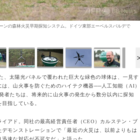
ローンの森林火災早期探知システム。ドイツ東部エーベルスバルデで
された、太陽光パネルで覆われた巨大な緑色の球体は、一見す
は、山火事を防ぐためのハイテク機器──人工知能（AI
開発者たちは、将来的に山火事の発生から数分以内に探知
を目指している。
ライアド。同社の最高経営責任者（CEO）カルステン・ブ
たデモンストレーションで「最近の火災は、以前よりもは
り迅速な対応が不可欠だ」と語った。