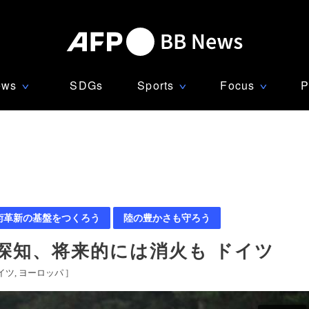
ews
SDGs
Sports
Focus
P
∨
∨
∨
術革新の基盤をつくろう
陸の豊かさも守ろう
探知、将来的には消火も ドイツ
イツ
ヨーロッパ
]