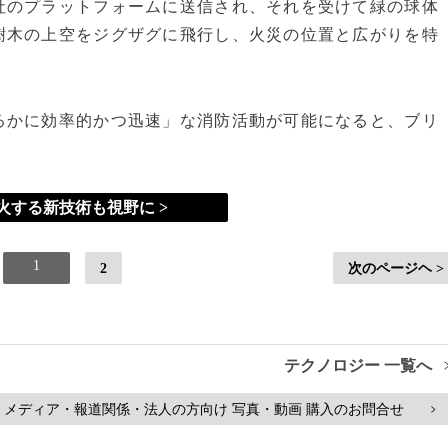
社のプラットフォームに送信され、それを受けて緑の球体
樹木の上空をジグザグに飛行し、火災の位置と広がりを特
るかに効率的かつ迅速」な消防活動が可能になると、ブリ
火する新技術も視野に >
1
2
次のページヘ >
テクノロジー 一覧へ
メディア・報道関係・法人の方向け 写真・動画 購入のお問合せ
>