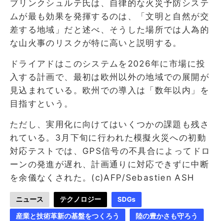
ブリンクシュルテ氏は、自律的な火災予防システ
ムが最も効果を発揮するのは、「文明と自然が交
差する地域」だと述べ、そうした場所では人為的
な山火事のリスクが特に高いと説明する。
ドライアドはこのシステムを2026年に市場に投
入する計画で、最初は欧州以外の地域での展開が
見込まれている。欧州での導入は「数年以内」を
目指すという。
ただし、実用化に向けてはいくつかの課題も残さ
れている。3月下旬に行われた模擬火災への初動
対応テストでは、GPS信号の不具合によってドロ
ーンの発進が遅れ、計画通りに対応できずに中断
を余儀なくされた。(c)AFP/Sebastien ASH
ニュース
テクノロジー
SDGs
産業と技術革新の基盤をつくろう
陸の豊かさも守ろう