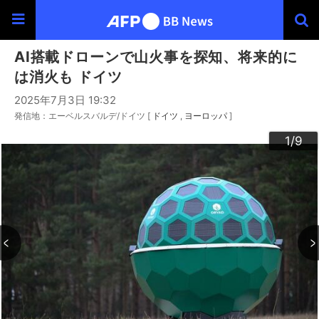
AI搭載ドローンで山火事を探知、将来的に
は消火も ドイツ
2025年7月3日 19:32
発信地：エーベルスバルデ/ドイツ [
ドイツ
ヨーロッパ
]
3
4
6
9
2
5
7
8
1
/9
/9
/9
/9
/9
/9
/9
/9
/9