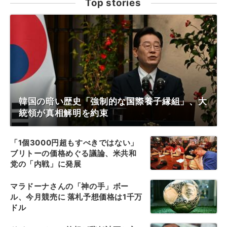
Top stories
韓国の暗い歴史「強制的な国際養子縁組」、大
統領が真相解明を約束
「1個3000円超もすべきではない」
ブリトーの価格めぐる議論、米共和
党の「内戦」に発展
マラドーナさんの「神の手」ボー
ル、今月競売に 落札予想価格は1千万
ドル