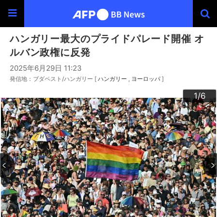
ハンガリー最大のプライドパレード開催 オ
ルバン政権に反発
2025年6月29日 11:23
発信地：ブダペスト/ハンガリー [
ハンガリー
ヨーロッパ
]
3
4
6
2
5
1
/6
/6
/6
/6
/6
/6