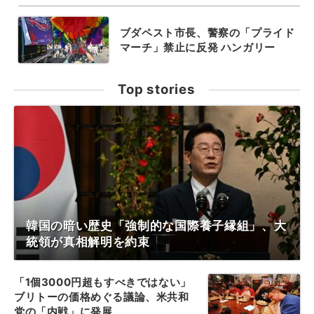
ブダペスト市長、警察の「プライド
マーチ」禁止に反発 ハンガリー
Top stories
韓国の暗い歴史「強制的な国際養子縁組」、大
統領が真相解明を約束
「1個3000円超もすべきではない」
ブリトーの価格めぐる議論、米共和
党の「内戦」に発展