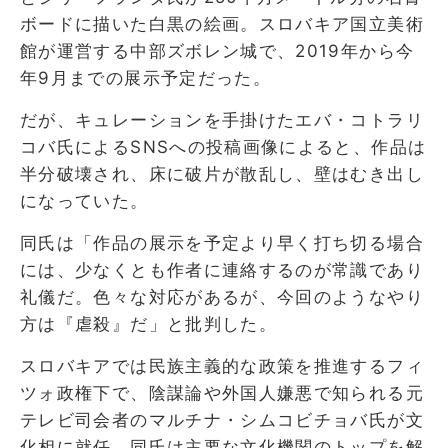
ボードに描いた白黒の絵画。スロバキア国立美術
館が運営する中部ズボレン城で、2019年から今
年9月までの展示予定だった。
だが、キュレーションを手掛けたエバ・コトラリ
コバ氏によるSNSへの投稿画像によると、作品は
半分破壊され、床に破片が散乱し、壁はむき出し
になっていた。
同氏は「作品の展示を予定より早く打ち切る場合
には、少なくとも作者に連絡するのが常識であり
礼儀だ。色々な対応があるが、今回のようなやり
方は『虐殺』だ」と批判した。
スロバキアでは民族主義的な政策を推進するフィ
ツォ政権下で、陰謀論や外国人嫌悪で知られる元
テレビ司会者のマルチナ・シムコビチョバ氏が文
化相に就任。同氏は主要な文化機関のトップを解