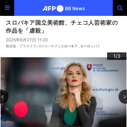
スロバキア国立美術館、チェコ人芸術家の
作品を「虐殺」
2025年6月27日 11:20
発信地：ブラチスラバ/スロバキア [
スロバキア
ヨーロッパ
]
3
2
1
/3
/3
/3