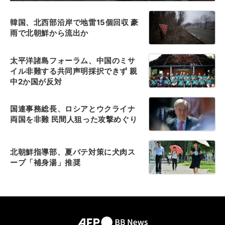
韓国、北西部沿岸で地雷15個回収 豪
雨で北朝鮮から流出か
太平洋諸島フォーラム、中国のミサ
イル非難する共同声明採択できず 親
中2か国が反対
国連事務総長、ロシアとウクライナ
両国を非難 民間人狙った攻撃めぐり
北朝鮮指導部、夏バテ対策に犬肉ス
ープ「補身湯」推奨