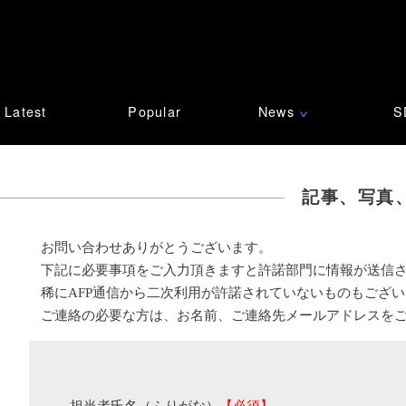
Latest
Popular
News
S
∨
記事、写真
お問い合わせありがとうございます。
下記に必要事項をご入力頂きますと許諾部門に情報が送信
稀にAFP通信から二次利用が許諾されていないものもござ
ご連絡の必要な方は、お名前、ご連絡先メールアドレスを