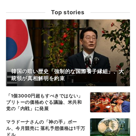
Top stories
韓国の暗い歴史「強制的な国際養子縁組」、大
統領が真相解明を約束
「1個3000円超もすべきではない」
ブリトーの価格めぐる議論、米共和
党の「内戦」に発展
マラドーナさんの「神の手」ボー
ル、今月競売に 落札予想価格は1千万
ドル