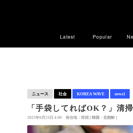
Latest
Popular
N
ニュース
社会
KOREA WAVE
news1
「手袋してればOK？」清
2025年6月23日 4:00
発信地：韓国 [
韓国・北朝鮮
]