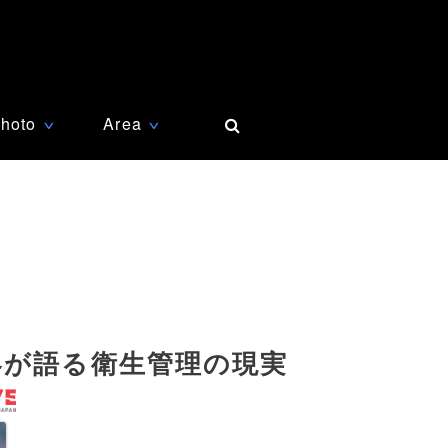
hoto
Area
∨
∨
客が語る衛生管理の現実