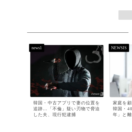
韓国・中古アプリで妻の位置を
家庭を顧
追跡…「不倫」疑い刃物で脅迫
韓国・4
した夫、現行犯逮捕
年」と離