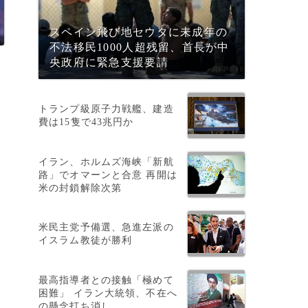
スペイン飛び地セウタに未成年の
不法移民1000人超残留、首長が中
央政府に緊急支援要請
トランプ級原子力戦艦、建造
費は15隻で43兆円か
イラン、ホルムズ海峡「新航
路」でオマーンと合意 再開は
米の封鎖解除次第
米民主党予備選、急進左派の
イスラム教徒が勝利
最高指導者との接触「極めて
困難」 イラン大統領、不在へ
の懸念打ち消し