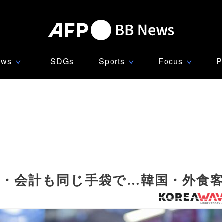
ews
SDGs
Sports
Focus
P
∨
∨
∨
掃・会計も同じ手袋で…韓国・外食