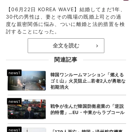
【06月22日 KOREA WAVE】結婚してまだ1年、
30代の男性は、妻とその職場の既婚上司との過
度な親密関係に悩み、ついに離婚と法的措置を検
討することになった。
全文を読む
>
関連記事
韓国ワンルームマンション「燃える
ゴミ山」火災阻止…若者2人が勇敢な
初期消火
戦争が生んだ韓国防衛産業の「逆説
的特需」…EU・中東からラブコール
「179人死亡」韓国・済州航空機事