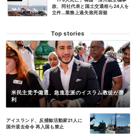
故、同社代表と国土交通相ら24人を
立件…業務上過失致死容疑
Top stories
米民主党予備選、急進左派のイスラム教徒が勝
利
アイスランド、反捕鯨活動家21人に
国外退去命令 再入国も禁止