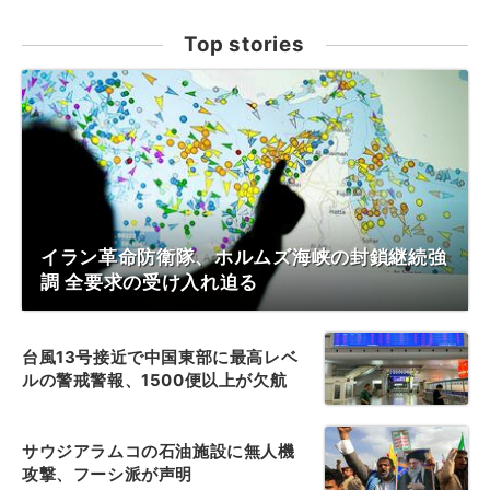
Top stories
イラン革命防衛隊、ホルムズ海峡の封鎖継続強
調 全要求の受け入れ迫る
台風13号接近で中国東部に最高レベ
ルの警戒警報、1500便以上が欠航
サウジアラムコの石油施設に無人機
攻撃、フーシ派が声明