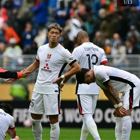
10
12
13
11
1
2
3
4
5
6
7
8
9
/13
/13
/13
/13
/13
/13
/13
/13
/13
/13
/13
/13
/13