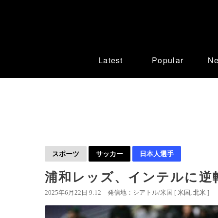
Latest
Popular
N
スポーツ
サッカー
日本人選手
浦和レッズ、インテルに逆転
2025年6月22日 9:12
発信地：シアトル/米国 [
米国
北米
]