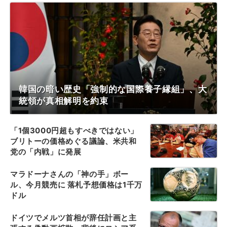
韓国の暗い歴史「強制的な国際養子縁組」、大
統領が真相解明を約束
「1個3000円超もすべきではない」
ブリトーの価格めぐる議論、米共和
党の「内戦」に発展
マラドーナさんの「神の手」ボー
ル、今月競売に 落札予想価格は1千万
ドル
ドイツでメルツ首相が辞任計画と主