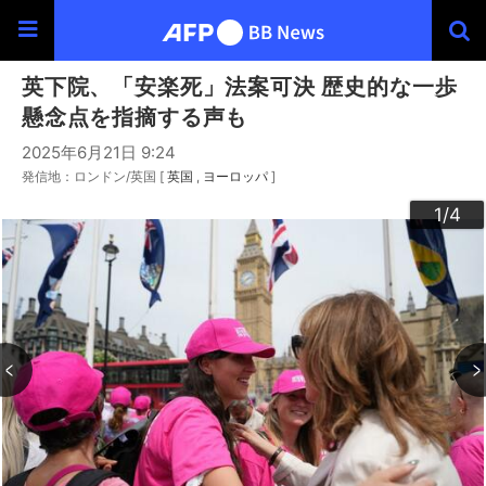
英下院、「安楽死」法案可決 歴史的な一歩
懸念点を指摘する声も
2025年6月21日 9:24
発信地：ロンドン/英国 [
英国
ヨーロッパ
]
3
4
2
1
/4
/4
/4
/4