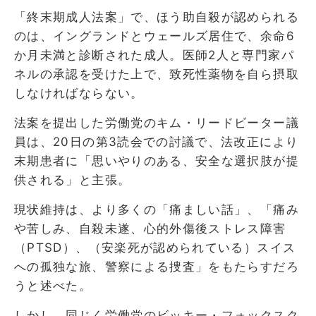
「終末期成人法案」で、ほう助自殺が認められる
のは、イングランドとウェールズ居住で、余命6
か月未満と診断された成人。医師2人と専門家パ
ネルの承認を受けた上で、致死性薬物を自ら摂取
しなければならない。
法案を提出した労働党のキム・リードビーター議
員は、20日の第3読会での討議で、法改正により
末期患者に「思いやりのある、安全な選択肢が提
供される」と主張。
現状維持は、より多くの「痛ましい話」、「痛み
や苦しみ、自殺未遂、心的外傷後ストレス障害
（PTSD）、（安楽死が認められている）スイス
への孤独な旅、警察による捜査」をもたらすだろ
うと述べた。
しかし、同じく労働党のビッキー・フォックスク