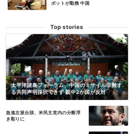
ボットが勤務 中国
Top stories
太平洋諸島フォーラム、中国のミサイル非難す
る共同声明採択できず 親中2か国が反対
急進左派台頭、米民主党内の分断浮
き彫りに