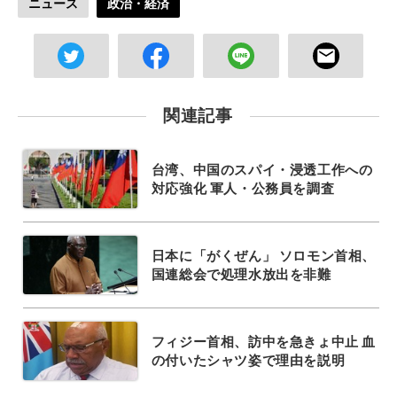
ニュース
政治・経済
関連記事
台湾、中国のスパイ・浸透工作への
対応強化 軍人・公務員を調査
日本に「がくぜん」 ソロモン首相、
国連総会で処理水放出を非難
フィジー首相、訪中を急きょ中止 血
の付いたシャツ姿で理由を説明