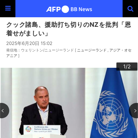
クック諸島、援助打ち切りのNZを批判「恩
着せがましい」
2025年6月20日 15:02
発信地：ウェリントン/ニュージーランド [
ニュージーランド
アジア・オセ
アニア
]
2
1
/2
/2