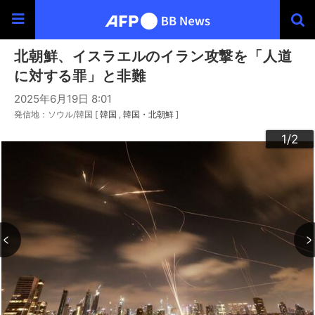
北朝鮮、イスラエルのイラン攻撃を「人道
に対する罪」と非難
2025年6月19日 8:01
発信地：ソウル/韓国 [
韓国
韓国・北朝鮮
]
2
1
/2
/2