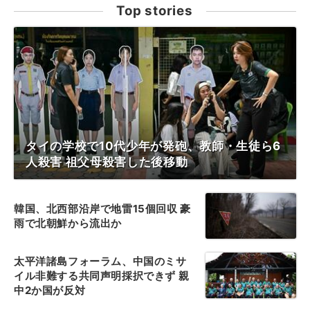
Top stories
タイの学校で10代少年が発砲、教師・生徒ら6
人殺害 祖父母殺害した後移動
韓国、北西部沿岸で地雷15個回収 豪
雨で北朝鮮から流出か
太平洋諸島フォーラム、中国のミサ
イル非難する共同声明採択できず 親
中2か国が反対