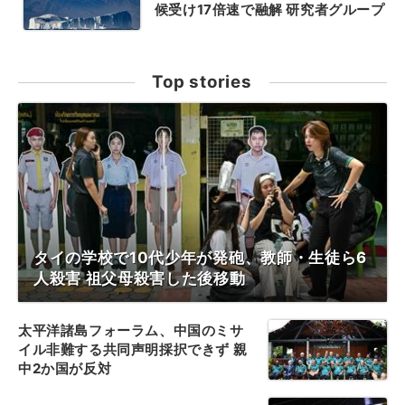
候受け17倍速で融解 研究者グループ
Top stories
タイの学校で10代少年が発砲、教師・生徒ら6
人殺害 祖父母殺害した後移動
太平洋諸島フォーラム、中国のミサ
イル非難する共同声明採択できず 親
中2か国が反対