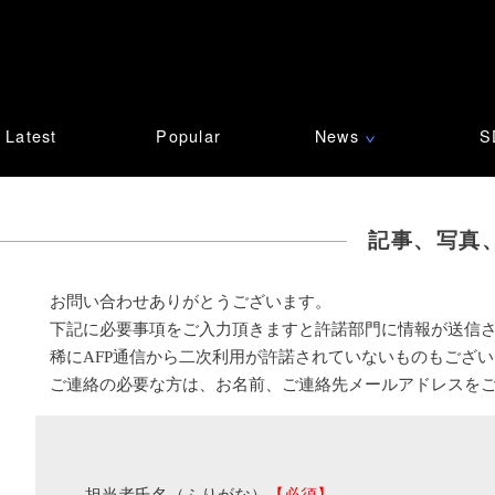
Latest
Popular
News
S
∨
記事、写真
お問い合わせありがとうございます。
下記に必要事項をご入力頂きますと許諾部門に情報が送信
稀にAFP通信から二次利用が許諾されていないものもござ
ご連絡の必要な方は、お名前、ご連絡先メールアドレスを