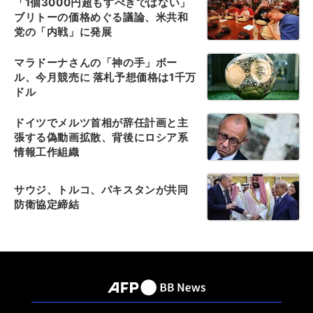
「1個3000円超もすべきではない」
ブリトーの価格めぐる議論、米共和
党の「内戦」に発展
マラドーナさんの「神の手」ボー
ル、今月競売に 落札予想価格は1千万
ドル
ドイツでメルツ首相が辞任計画と主
張する偽動画拡散、背後にロシア系
情報工作組織
サウジ、トルコ、パキスタンが共同
防衛協定締結