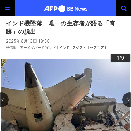
インド機墜落、唯一の生存者が語る「奇
跡」の脱出
2025年6月13日 18:38
発信地：アーメダバード/インド [
インド
アジア・オセアニア
]
3
4
6
9
2
5
7
8
1
/9
/9
/9
/9
/9
/9
/9
/9
/9