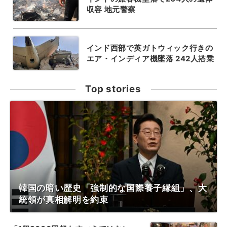
収容 地元警察
インド西部で英ガトウィック行きの
エア・インディア機墜落 242人搭乗
Top stories
韓国の暗い歴史「強制的な国際養子縁組」、大
統領が真相解明を約束