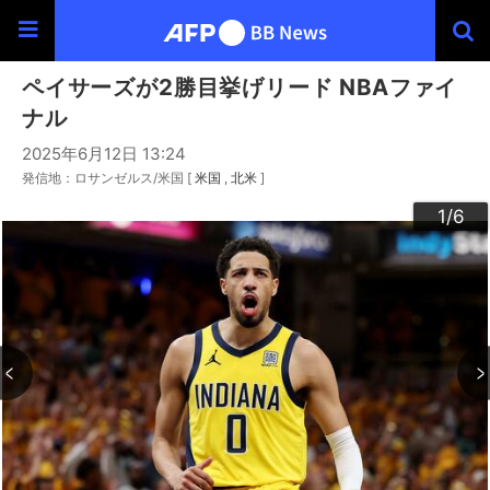
ペイサーズが2勝目挙げリード NBAファイ
ナル
2025年6月12日 13:24
発信地：ロサンゼルス/米国 [
米国
北米
]
3
4
6
2
5
1
/6
/6
/6
/6
/6
/6