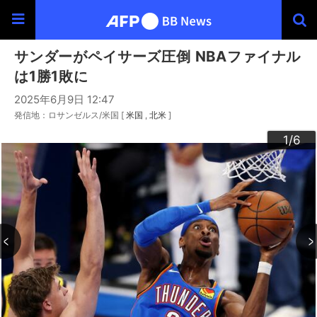
サンダーがペイサーズ圧倒 NBAファイナル
は1勝1敗に
2025年6月9日 12:47
発信地：ロサンゼルス/米国 [
米国
北米
]
3
4
6
2
5
1
/6
/6
/6
/6
/6
/6