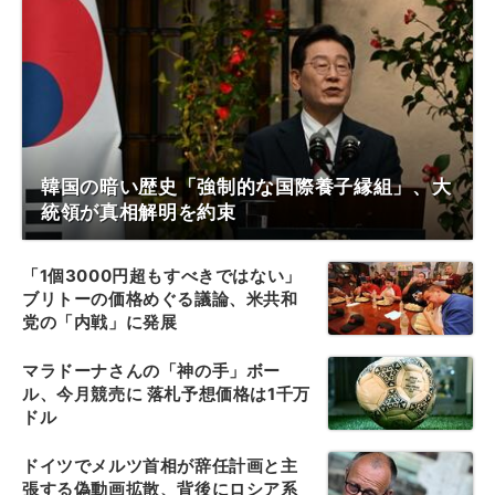
韓国の暗い歴史「強制的な国際養子縁組」、大
統領が真相解明を約束
「1個3000円超もすべきではない」
ブリトーの価格めぐる議論、米共和
党の「内戦」に発展
マラドーナさんの「神の手」ボー
ル、今月競売に 落札予想価格は1千万
ドル
ドイツでメルツ首相が辞任計画と主
張する偽動画拡散、背後にロシア系