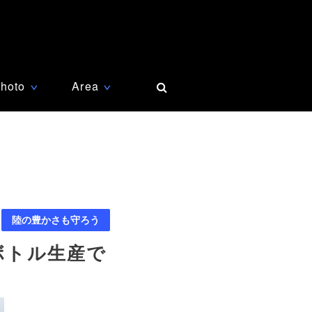
hoto
Area
∨
∨
陸の豊かさも守ろう
ボトル生産で