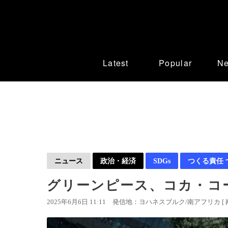
Latest
Popular
N
ニュース
政治・経済
SDGs
つくる責任 
グリーンピース、コカ・コー
2025年6月6日 11:11
発信地：ヨハネスブルク/南アフリカ [