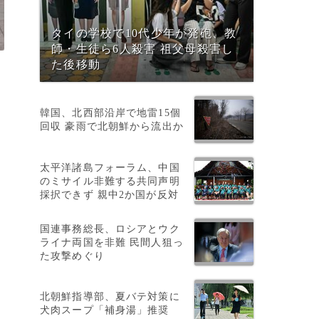
タイの学校で10代少年が発砲、教
師・生徒ら6人殺害 祖父母殺害し
た後移動
韓国、北西部沿岸で地雷15個
回収 豪雨で北朝鮮から流出か
太平洋諸島フォーラム、中国
のミサイル非難する共同声明
採択できず 親中2か国が反対
国連事務総長、ロシアとウク
ライナ両国を非難 民間人狙っ
た攻撃めぐり
北朝鮮指導部、夏バテ対策に
犬肉スープ「補身湯」推奨