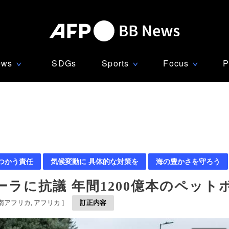
ews
SDGs
Sports
Focus
P
∨
∨
∨
つかう責任
気候変動に 具体的な対策を
海の豊かさを守ろう
ラに抗議 年間1200億本のペット
南アフリカ
アフリカ
]
訂正内容