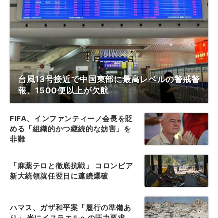
台風13号接近で中国東部に最高レベルの警戒警
報、1500便以上が欠航
FIFA、インファンティーノ会長を貶
める「組織的かつ継続的な妨害」を
非難
「麻薬テロと徹底抗戦」 コロンビア
新大統領就任翌日に連続爆破
ハマス、ガザ和平案「履行の準備あ
り」 米にイスラエルへの圧力要求