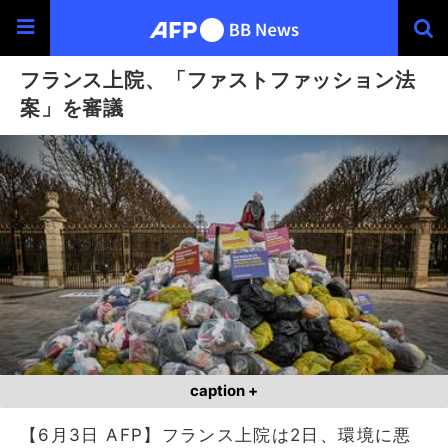
フランス上院、「ファストファッション法
案」を審議
caption +
【6月3日 AFP】フランス上院は2日、環境に悪