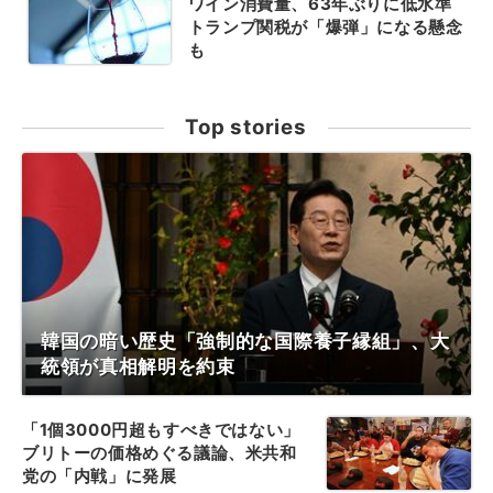
ワイン消費量、63年ぶりに低水準
トランプ関税が「爆弾」になる懸念
も
Top stories
韓国の暗い歴史「強制的な国際養子縁組」、大
統領が真相解明を約束
「1個3000円超もすべきではない」
ブリトーの価格めぐる議論、米共和
党の「内戦」に発展