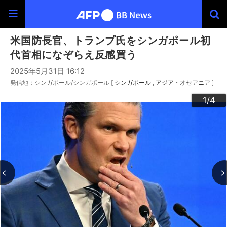
米国防長官、トランプ氏をシンガポール初
代首相になぞらえ反感買う
2025年5月31日 16:12
発信地：シンガポール/シンガポール [
シンガポール
アジア・オセアニア
]
3
4
2
1
/4
/4
/4
/4