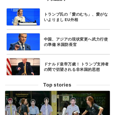
トランプ氏の「愛のむち」、愛がな
いよりまし EU外相
中国、アジアの現状変更へ武力行使
の準備 米国防長官
ドナルド皇帝万歳！ トランプ支持者
の間で切望される非米国的思想
Top stories