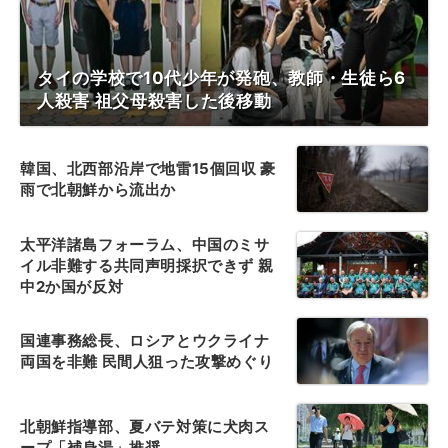
タイの学校で10代少年が発砲、教師・生徒ら6
人殺害 祖父母殺害した後移動
韓国、北西部沿岸で地雷15個回収 豪
雨で北朝鮮から流出か
太平洋諸島フォーラム、中国のミサ
イル非難する共同声明採択できず 親
中2か国が反対
国連事務総長、ロシアとウクライナ
両国を非難 民間人狙った攻撃めぐり
北朝鮮指導部、夏バテ対策に犬肉ス
ープ「補身湯」推奨