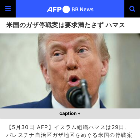
米国のガザ停戦案は要求満たさず ハマス
caption +
【5月30日 AFP】イスラム組織ハマスは29日、
パレスチナ自治区ガザ地区をめぐる米国の停戦案