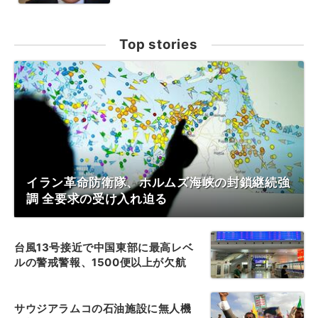
Top stories
イラン革命防衛隊、ホルムズ海峡の封鎖継続強
調 全要求の受け入れ迫る
台風13号接近で中国東部に最高レベ
ルの警戒警報、1500便以上が欠航
サウジアラムコの石油施設に無人機