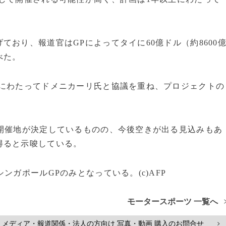
おり、報道官はGPによってタイに60億ドル（約8600
べた。
回にわたってドメニカーリ氏と協議を重ね、プロジェクトの
で開催地が決定しているものの、今後空きが出る見込みもあ
得ると示唆している。
ンガポールGPのみとなっている。(c)AFP
モータースポーツ 一覧へ
メディア・報道関係・法人の方向け 写真・動画 購入のお問合せ
>