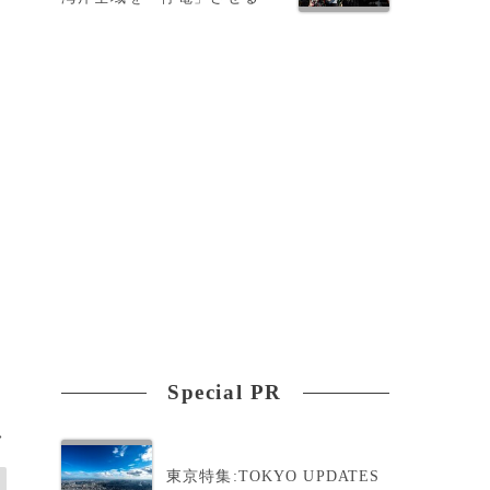
億
Special PR
>
東京特集:TOKYO UPDATES