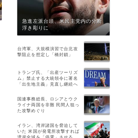
急進左派台頭、米民主党内の分断
浮き彫りに
台湾軍、大規模演習で台北攻
撃阻止を想定し「橋封鎖」
トランプ氏、「出産ツーリズ
ム」禁止する大統領令に署名
「出生地主義」見直し継続へ
国連事務総長、ロシアとウク
ライナ両国を非難 民間人狙っ
た攻撃めぐり
イラン、湾岸諸国を脅迫して
いた 米国が発電所攻撃すれば
湾岸全域を「停電」させる