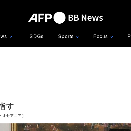
ews
SDGs
Sports
Focus
P
∨
∨
∨
指す
・オセアニア
]