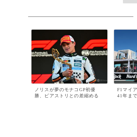
ノリスが夢のモナコGP初優
F1マイ
勝、ピアストリとの差縮める
41年ま