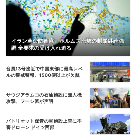
イラン革命防衛隊、ホルムズ海峡の封鎖継続強
調 全要求の受け入れ迫る
台風13号接近で中国東部に最高レベ
ルの警戒警報、1500便以上が欠航
サウジアラムコの石油施設に無人機
攻撃、フーシ派が声明
パトリオット保管の軍施設上空に不
審ドローン ドイツ西部