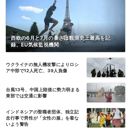
西欧の6月と7月の暑さは観測史上最高を記
録、EU気候監視機関
ウクライナの無人機攻撃によりロシ
ア中部で12人死亡、39人負傷
台風13号、中国上陸後に勢力弱まる
東部では交通に影響
インドネシアの聖職者団体、独立記
念行事で男性が「女性の服」を着な
いよう警告