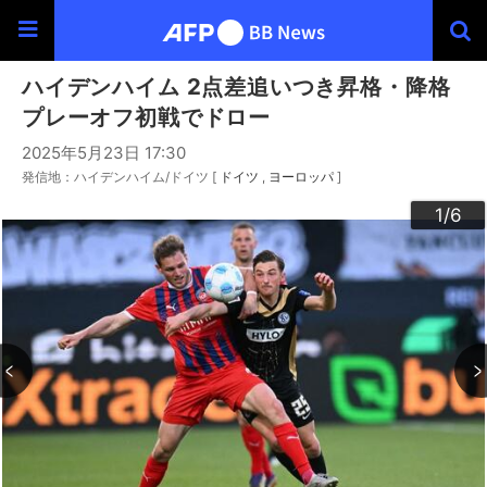
ハイデンハイム 2点差追いつき昇格・降格
プレーオフ初戦でドロー
2025年5月23日 17:30
発信地：ハイデンハイム/ドイツ [
ドイツ
ヨーロッパ
]
3
4
6
2
5
1
/6
/6
/6
/6
/6
/6