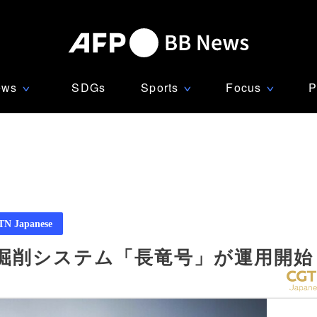
ews
SDGs
Sports
Focus
P
∨
∨
∨
N Japanese
掘削システム「長竜号」が運用開始