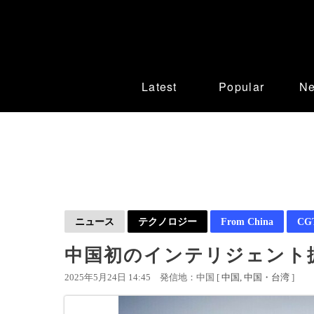
Latest
Popular
N
ニュース
テクノロジー
From China
CGT
中国初のインテリジェント
2025年5月24日 14:45
発信地：中国 [
中国
中国・台湾
]