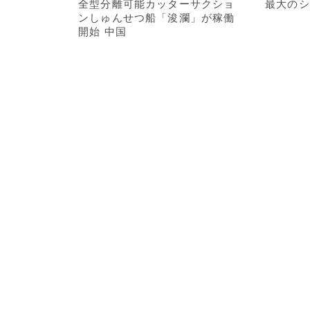
全型分離可能カッターサクショ
最大のシ
ンしゅんせつ船「浚瀾」が稼働
開始 中国