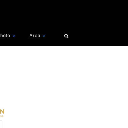
hoto
Area
∨
∨