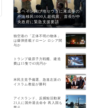
スペイン飛び地セウタに未成年の
不法移民1000人超残留、首長が中
央政府に緊急支援要請
独空港の「正体不明の物体」
は爆弾搭載ドローン ロシア関
与か
トランプ級原子力戦艦、建造
ジ
費は15隻で43兆円か
米民主党予備選、急進左派の
イスラム教徒が勝利
アイスランド、反捕鯨活動家
21人に国外退去命令 再入国も
禁止