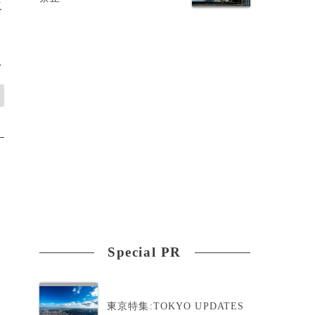
こ
>
Special PR
東京特集:TOKYO UPDATES