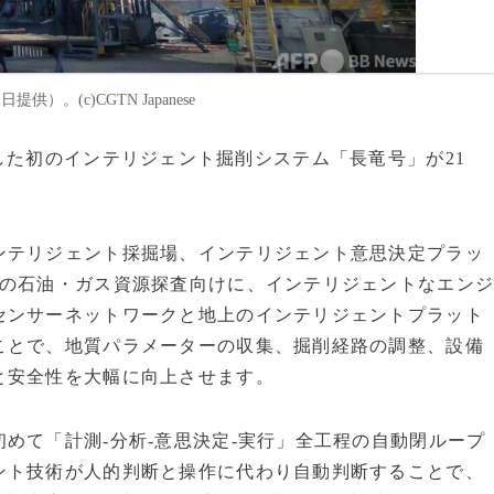
。(c)CGTN Japanese
自主開発した初のインテリジェント掘削システム「長竜号」が21
テリジェント採掘場、インテリジェント意思決定プラッ
層の石油・ガス資源探査向けに、インテリジェントなエン
センサーネットワークと地上のインテリジェントプラット
ことで、地質パラメーターの収集、掘削経路の調整、設備
と安全性を大幅に向上させます。
て「計測-分析-意思決定-実行」全工程の自動閉ループ
ント技術が人的判断と操作に代わり自動判断することで、