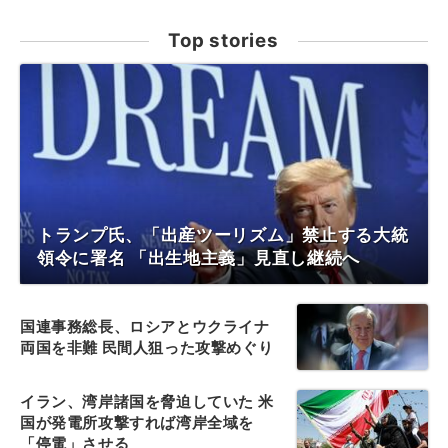
Top stories
トランプ氏、「出産ツーリズム」禁止する大統
領令に署名 「出生地主義」見直し継続へ
国連事務総長、ロシアとウクライナ
両国を非難 民間人狙った攻撃めぐり
イラン、湾岸諸国を脅迫していた 米
国が発電所攻撃すれば湾岸全域を
「停電」させる