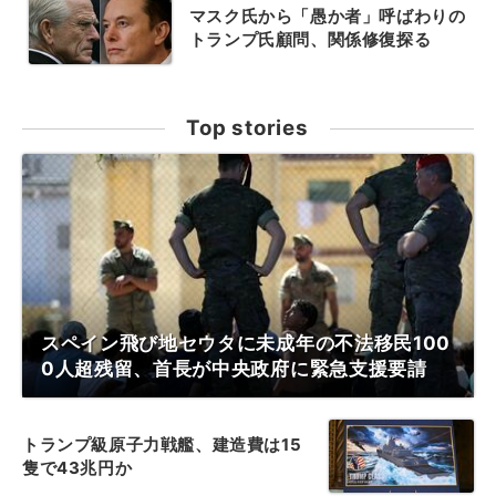
マスク氏から「愚か者」呼ばわりの
トランプ氏顧問、関係修復探る
Top stories
スペイン飛び地セウタに未成年の不法移民100
0人超残留、首長が中央政府に緊急支援要請
トランプ級原子力戦艦、建造費は15
隻で43兆円か