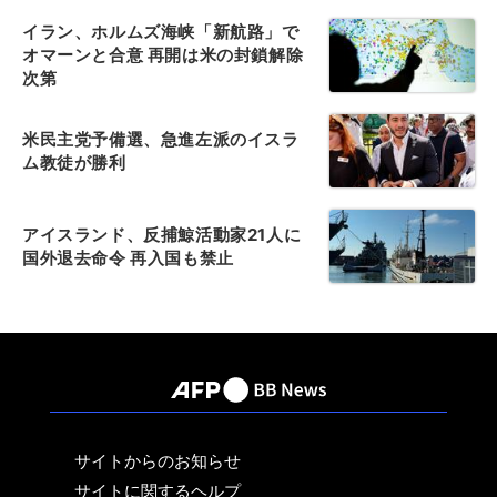
イラン、ホルムズ海峡「新航路」で
オマーンと合意 再開は米の封鎖解除
次第
米民主党予備選、急進左派のイスラ
ム教徒が勝利
アイスランド、反捕鯨活動家21人に
国外退去命令 再入国も禁止
サイトからのお知らせ
サイトに関するヘルプ