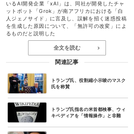
いるAI開発企業「xAI」は、同社が開発したチャ
ットボット「Grok」が南アフリカにおける「白
人ジェノサイド」に言及し、誤解を招く迷惑投稿
を生成した原因について、「無許可の改変」によ
るものだと説明した
全文を読む
>
関連記事
トランプ氏、役割縮小示唆のマスク
氏を称賛
トランプ氏指名の米首都検事、ウィ
キペディアを「情報操作」と非難