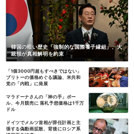
韓国の暗い歴史「強制的な国際養子縁組」、大
統領が真相解明を約束
「1個3000円超もすべきではない」
ブリトーの価格めぐる議論、米共和
党の「内戦」に発展
マラドーナさんの「神の手」ボー
ル、今月競売に 落札予想価格は1千万
ドル
ドイツでメルツ首相が辞任計画と主
張する偽動画拡散、背後にロシア系