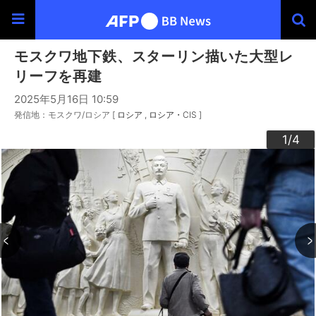
モスクワ地下鉄、スターリン描いた大型レ
リーフを再建
2025年5月16日 10:59
発信地：モスクワ/ロシア [
ロシア
ロシア・CIS
]
3
4
2
1
/4
/4
/4
/4