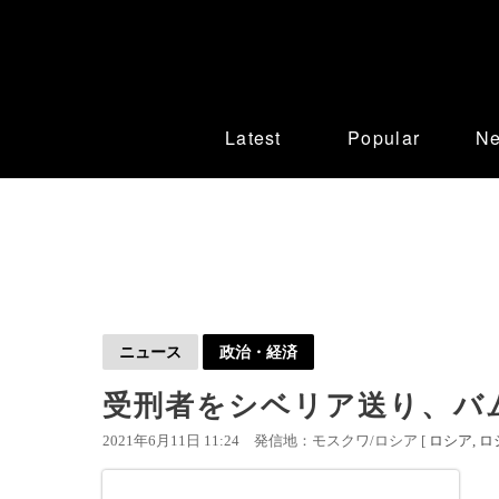
Latest
Popular
N
ニュース
政治・経済
受刑者をシベリア送り、バ
2021年6月11日 11:24
発信地：モスクワ/ロシア [
ロシア
ロ