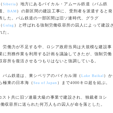
（
）地方にあるバイカル・アムール鉄道（バム鉄
Siberia
道、
）の新区間の建設工事に、受刑者を派遣すると発
BAM
表した。バム鉄道の一部区間は旧ソ連時代、グラグ
（
）と呼ばれる強制労働収容所の囚人によって建設
Gulag
れた。
労働力が不足する中、ロシア政府当局は大規模な建設事
業に刑務作業を利用する計画を議論してきたが、強制労働
収容所を復活させるつもりはないと強調している。
バム鉄道は、東シベリアのバイカル湖（
）か
Lake Baikal
ら極東の日本海（
）まで4000キロ超を結ぶ。
Sea of Japan
、コスト共に旧ソ連最大級の事業で建設され、独裁者ヨシ
労働収容所に送られた何万人もの囚人が命を落とした。