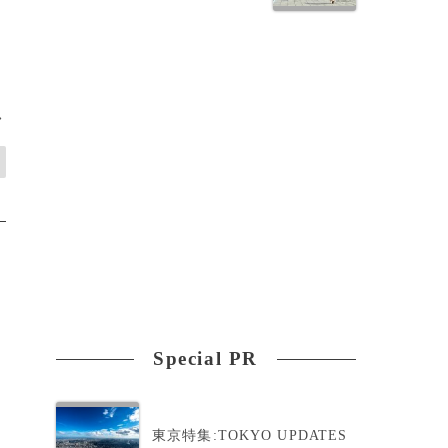
>
Special PR
東京特集:TOKYO UPDATES