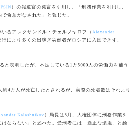
（
）の報道官の発言を引用し、「刑務作業を利用し、
FSIN
的で合意がなされた」と報じた。
いるアレクサンドル・チェルノヤロフ（
Alexander
流行により多くの出稼ぎ労働者がロシアに入国できず、
。
と表明したが、不足している1万5000人の労働力を補う
人約4万人が死亡したとされるが、実際の死者数はそれよ
）局長は5月、人権団体に刑務作業を
exander Kalashnikov
にはならない」と述べた。受刑者には「適正な環境」と給