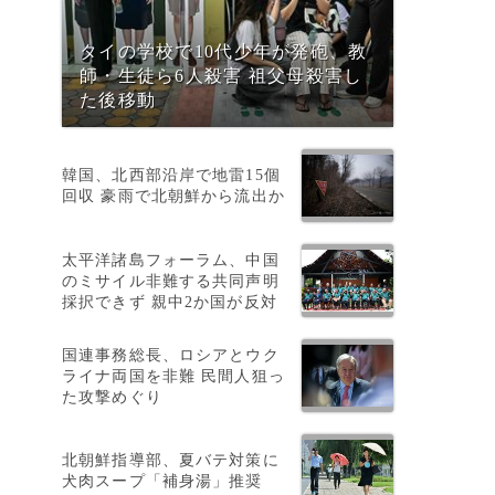
タイの学校で10代少年が発砲、教
師・生徒ら6人殺害 祖父母殺害し
た後移動
韓国、北西部沿岸で地雷15個
回収 豪雨で北朝鮮から流出か
太平洋諸島フォーラム、中国
のミサイル非難する共同声明
採択できず 親中2か国が反対
り
国連事務総長、ロシアとウク
ライナ両国を非難 民間人狙っ
た攻撃めぐり
北朝鮮指導部、夏バテ対策に
犬肉スープ「補身湯」推奨